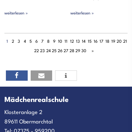
weiterlesen »
weiterlesen »
1
2
3
4
5
6
7
8
9
10
11
12
13
14
15
16
17
18
19
20
21
22
23
24
25
26
27
28
29
30
»
Mädchenrealschule
Klosteranlage 2
89611 Obermarchtal
Tel: 07375 - 959200