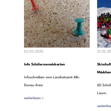
03.03.2020
12.02.2
Info Schülermonatskarten
Skischul
Mädchen
Infoschreiben vom Landratsamt Alb-
Donau-Kreis
60 Schül
Lizum.
weiterlesen »
weiterles